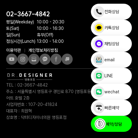
전화상담
02-3667-4842
평일(Weekday)
10:00 - 20:30
카톡상담
토(Sat)
10:00 - 16:30
일(Sun)
휴무(Off)
점심시간(Lunch)
13:00 - 14:00
채팅상담
이용약관
개인정보처리방침
email
LINE
TEL :
02-3667-4842
주소 :
서울특별시 영등포구 경인로 870 (영등포동1가) 페어필드 바이 메리
wechat
어트 호텔 2층
사업자번호 :
107-20-41824
빠른예약
대표자 :
최원혁
상호명 :
닥터디자이너의원 영등포점
예약/상담