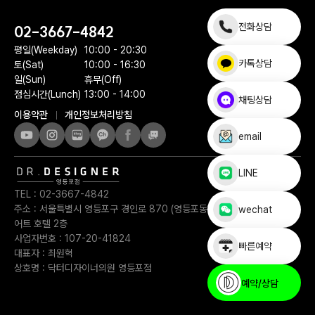
전화상담
02-3667-4842
평일(Weekday)
10:00 - 20:30
카톡상담
토(Sat)
10:00 - 16:30
일(Sun)
휴무(Off)
점심시간(Lunch)
13:00 - 14:00
채팅상담
이용약관
개인정보처리방침
email
LINE
TEL :
02-3667-4842
주소 :
서울특별시 영등포구 경인로 870 (영등포동1가) 페어필드 바이 메리
wechat
어트 호텔 2층
사업자번호 :
107-20-41824
빠른예약
대표자 :
최원혁
상호명 :
닥터디자이너의원 영등포점
예약/상담