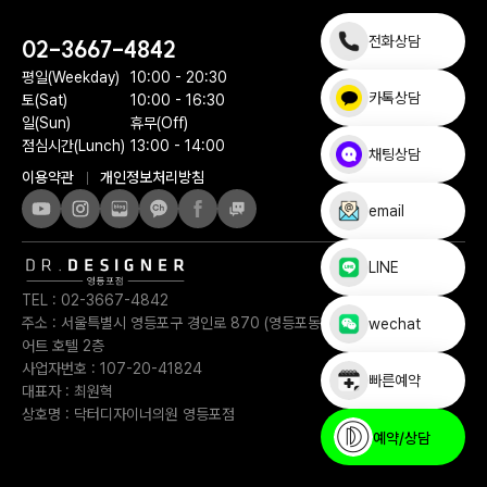
전화상담
02-3667-4842
평일(Weekday)
10:00 - 20:30
카톡상담
토(Sat)
10:00 - 16:30
일(Sun)
휴무(Off)
점심시간(Lunch)
13:00 - 14:00
채팅상담
이용약관
개인정보처리방침
email
LINE
TEL :
02-3667-4842
주소 :
서울특별시 영등포구 경인로 870 (영등포동1가) 페어필드 바이 메리
wechat
어트 호텔 2층
사업자번호 :
107-20-41824
빠른예약
대표자 :
최원혁
상호명 :
닥터디자이너의원 영등포점
예약/상담